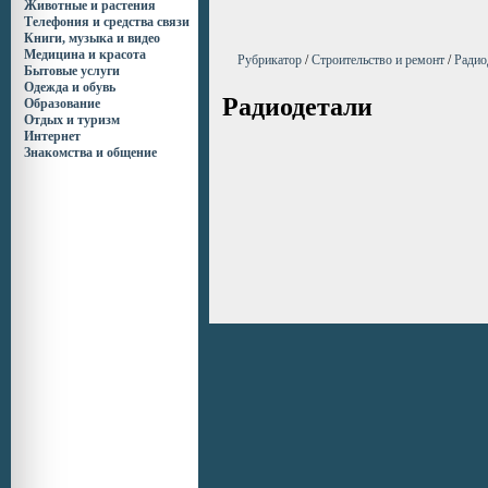
Животные и растения
Телефония и средства связи
Книги, музыка и видео
Медицина и красота
Рубрикатор
/
Строительство и ремонт
/
Радио
Бытовые услуги
Одежда и обувь
Радиодетали
Образование
Отдых и туризм
Интернет
Знакомства и общение