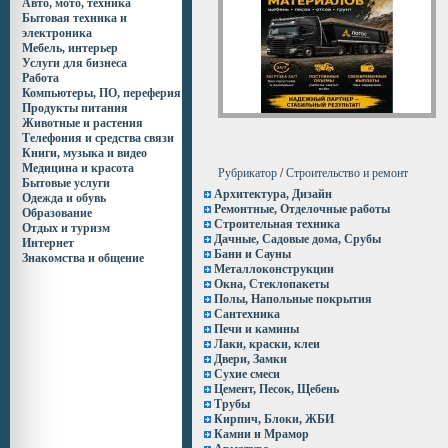
Авто, мото, техника
Бытовая техника и
электроника
Мебель, интерьер
Услуги для бизнеса
Работа
Компьютеры, ПО, переферия
Продукты питания
Животные и растения
Телефония и средства связи
Книги, музыка и видео
Медицина и красота
Рубрикатор
/
Строительство и ремонт
Бытовые услуги
Архитектура, Дизайн
Одежда и обувь
Ремонтные, Отделочные работы
Образование
Строительная техника
Отдых и туризм
Дачные, Садовые дома, Срубы
Интернет
Бани и Сауны
Знакомства и общение
Металлоконструкции
Окна, Стеклопакеты
Полы, Напольные покрытия
Сантехника
Печи и камины
Лаки, краски, клеи
Двери, Замки
Сухие смеси
Цемент, Песок, Щебень
Трубы
Кирпич, Блоки, ЖБИ
Камни и Мрамор