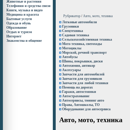
Животные и растения
Телефония и средства связи
Книги, музыка и видео
Медицина и красота
Рубрикатор
/
Авто, мото, техника
Бытовые услуги
Легковые автомобили
Одежда и обувь
Грузовики
Образование
Cпецтехника
Отдых и туризм
Садовая техника
Интернет
Сельскохозяйственная техника
Знакомства и общение
Мото техника, снегоходы
Мотоциклы
Морской, речной транспорт
Автобусы
Шины, покрышки, диски
Автохимия, антикор
Аксессуары
Запчасти для автомобилей
Запчасти для грузовиков
Запчасти для любой техники
Помощь на дорогах
Гаражи, автостоянки
Автострахование
Автосервисы, тюнинг авто
Права, Автошколы, ТО
Оборудование для автосервиса
Авто, мото, техника