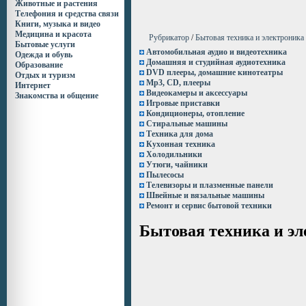
Животные и растения
Телефония и средства связи
Книги, музыка и видео
Медицина и красота
Рубрикатор
/
Бытовая техника и электроника
Бытовые услуги
Автомобильная аудио и видеотехника
Одежда и обувь
Домашняя и студийная аудиотехника
Образование
DVD плееры, домашние кинотеатры
Отдых и туризм
Mp3, CD, плееры
Интернет
Видеокамеры и аксессуары
Знакомства и общение
Игровые приставки
Кондиционеры, отопление
Стиральные машины
Техника для дома
Кухонная техника
Холодильники
Утюги, чайники
Пылесосы
Телевизоры и плазменные панели
Швейные и вязальные машины
Ремонт и сервис бытовой техники
Бытовая техника и э