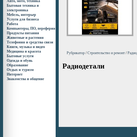
Авто, мото, техника
Бытовая техника и
электроника
Мебель, интерьер
Услуги для бизнеса
Работа
Компьютеры, ПО, переферия
Продукты питания
Животные и растения
Телефония и средства связи
Книги, музыка и видео
Медицина и красота
Рубрикатор
/
Строительство и ремонт
/
Радио
Бытовые услуги
Одежда и обувь
Радиодетали
Образование
Отдых и туризм
Интернет
Знакомства и общение