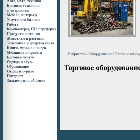
Авто, мото, техника
Бытовая техника и
электроника
Мебель, интерьер
Услуги для бизнеса
Работа
Компьютеры, ПО, переферия
Продукты питания
Животные и растения
Телефония и средства связи
Книги, музыка и видео
Медицина и красота
Рубрикатор
/
Оборудование
/
Торговое обору
Бытовые услуги
Одежда и обувь
Торговое оборудовани
Образование
Отдых и туризм
Интернет
Знакомства и общение