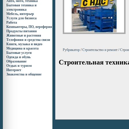
Авто, мото, техника
Бытовая техника и
электроника
Мебель, интерьер
Услуги для бизнеса
Работа
Компьютеры, ПО, переферия
Продукты питания
Животные и растения
Телефония и средства связи
Книги, музыка и видео
Медицина и красота
Рубрикатор
/
Строительство и ремонт
/
Строи
Бытовые услуги
Одежда и обувь
Строительная техник
Образование
Отдых и туризм
Интернет
Знакомства и общение