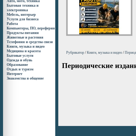
Авто, мото, техника
Бытовая техника и
электроника
Мебель, интерьер
Услуги для бизнеса
Работа
Компьютеры, ПО, переферия
Продукты питания
Животные и растения
Телефония и средства связи
Книги, музыка и видео
Медицина и красота
Рубрикатор
/
Книги, музыка и видео
/
Период
Бытовые услуги
Одежда и обувь
Периодические издан
Образование
Отдых и туризм
Интернет
Знакомства и общение