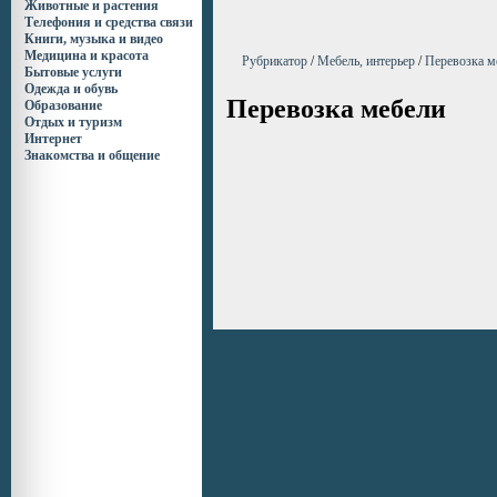
Животные и растения
Телефония и средства связи
Книги, музыка и видео
Медицина и красота
Рубрикатор
/
Мебель, интерьер
/
Перевозка м
Бытовые услуги
Одежда и обувь
Перевозка мебели
Образование
Отдых и туризм
Интернет
Знакомства и общение