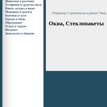
Животные и растения
Телефония и средства связи
Книги, музыка и видео
Медицина и красота
Рубрикатор
/
Строительство и ремонт
/
Окна,
Бытовые услуги
Одежда и обувь
Окна, Стеклопакеты
Образование
Отдых и туризм
Интернет
Знакомства и общение