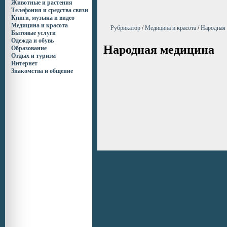
Животные и растения
Телефония и средства связи
Книги, музыка и видео
Медицина и красота
Рубрикатор
/
Медицина и красота
/
Народная
Бытовые услуги
Одежда и обувь
Народная медицина
Образование
Отдых и туризм
Интернет
Знакомства и общение