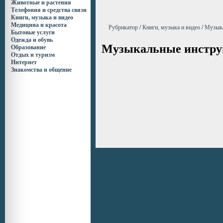
Животные и растения
Телефония и средства связи
Книги, музыка и видео
Медицина и красота
Рубрикатор
/
Книги, музыка и видео
/
Музыка
Бытовые услуги
Одежда и обувь
Музыкальные инстр
Образование
Отдых и туризм
Интернет
Знакомства и общение