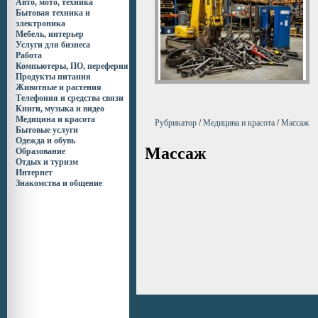
Авто, мото, техника
Бытовая техника и
электроника
Мебель, интерьер
Услуги для бизнеса
Работа
Компьютеры, ПО, переферия
Продукты питания
Животные и растения
Телефония и средства связи
Книги, музыка и видео
Медицина и красота
Рубрикатор
/
Медицина и красота
/
Массаж
Бытовые услуги
Одежда и обувь
Массаж
Образование
Отдых и туризм
Интернет
Знакомства и общение