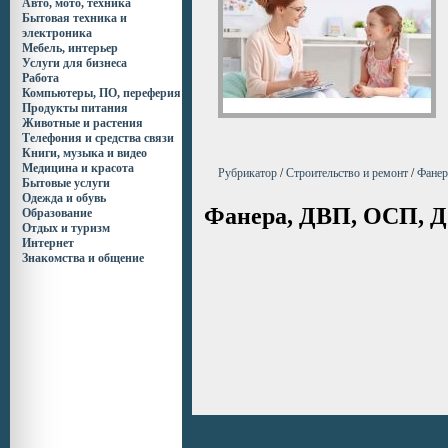
Авто, мото, техника
Бытовая техника и
электроника
Мебель, интерьер
Услуги для бизнеса
Работа
Компьютеры, ПО, переферия
Продукты питания
Животные и растения
Телефония и средства связи
Книги, музыка и видео
Медицина и красота
Рубрикатор
/
Строительство и ремонт
/
Фане
Бытовые услуги
Одежда и обувь
Фанера, ДВП, ОСП, 
Образование
Отдых и туризм
Интернет
Знакомства и общение