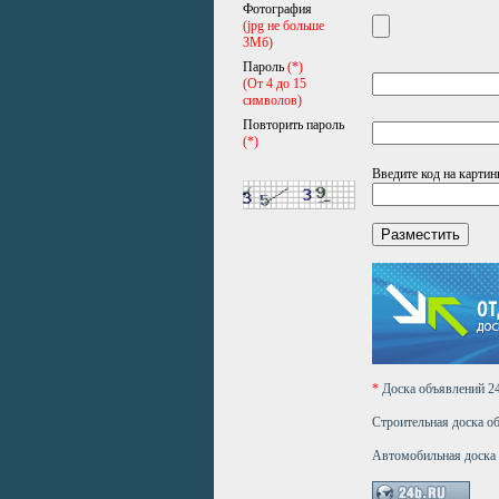
Фотография
(jpg не больше
3Мб)
Пароль
(*)
(От 4 до 15
символов)
Повторить пароль
(*)
Введите код на картин
*
Доска объявлений 
Строительная доска о
Автомобильная доска