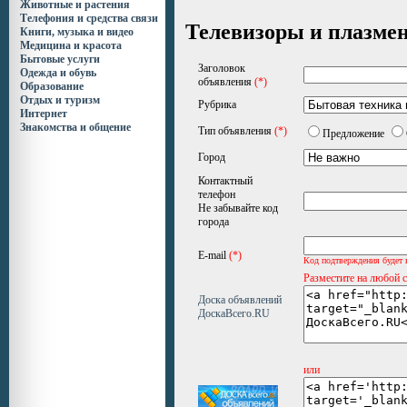
Животные и растения
Телефония и средства связи
Телевизоры и плазме
Книги, музыка и видео
Медицина и красота
Бытовые услуги
Заголовок
Одежда и обувь
объявления
(*)
Образование
Отдых и туризм
Рубрика
Интернет
Знакомства и общение
Тип объявления
(*)
Предложение
Город
Контактный
телефон
Не забывайте код
города
E-mail
(*)
Код подтверждения будет 
Разместите на любой 
Доска объявлений
ДоскаВсего.RU
или