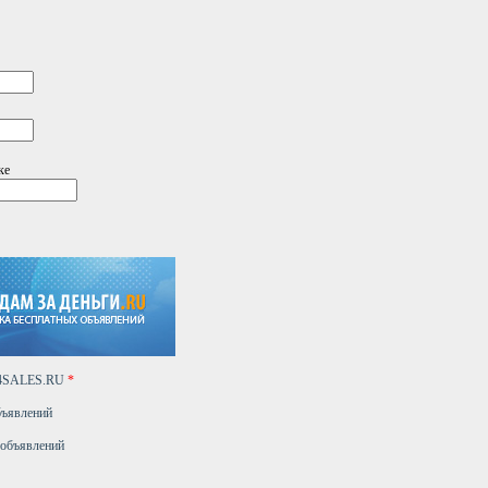
ке
24SALES.RU
*
бъявлений
 объявлений