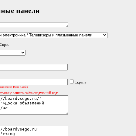
нные панели
Спрос
Скрыть
выслан на Ваш е-майл.
странице вашего сайта следующий код: