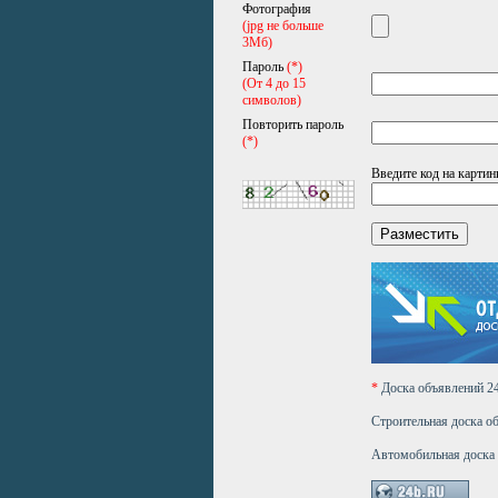
Фотография
(jpg не больше
3Мб)
Пароль
(*)
(От 4 до 15
символов)
Повторить пароль
(*)
Введите код на картин
*
Доска объявлений 
Строительная доска о
Автомобильная доска