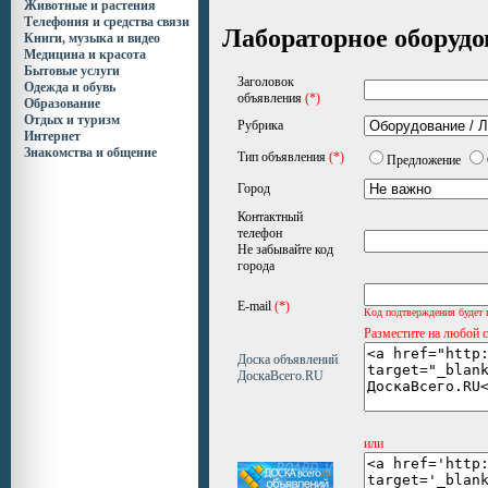
Животные и растения
Телефония и средства связи
Лабораторное оборудо
Книги, музыка и видео
Медицина и красота
Бытовые услуги
Заголовок
Одежда и обувь
объявления
(*)
Образование
Отдых и туризм
Рубрика
Интернет
Знакомства и общение
Тип объявления
(*)
Предложение
Город
Контактный
телефон
Не забывайте код
города
E-mail
(*)
Код подтверждения будет 
Разместите на любой 
Доска объявлений
ДоскаВсего.RU
или