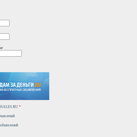
ке
24SALES.RU
*
бъявлений
 объявлений