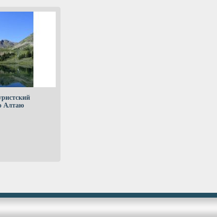
уристский
о Алтаю