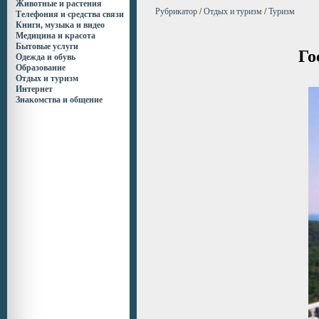
Животные и растения
Рубрикатор
/
Отдых и туризм
/
Туризм
Телефония и средства связи
Книги, музыка и видео
Медицина и красота
Бытовые услуги
Го
Одежда и обувь
Образование
Отдых и туризм
Интернет
Знакомства и общение