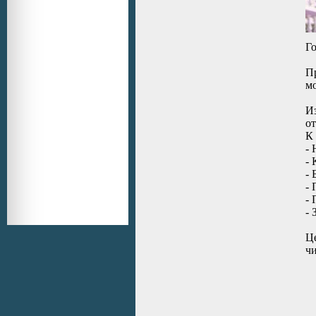
Го
П
мо
Из
от
К 
- 
- 
- 
- 
-
- 
Це
ч