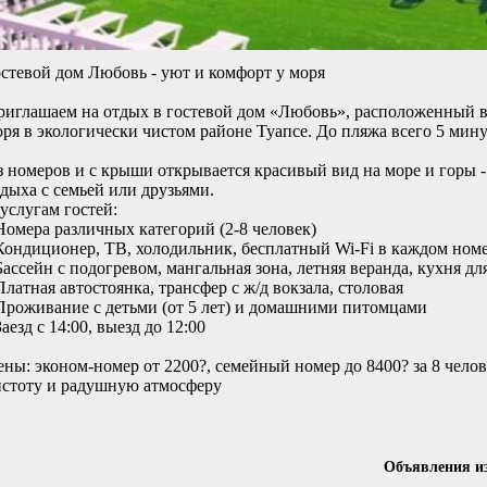
стевой дом Любовь - уют и комфорт у моря
риглашаем на отдых в гостевой дом «Любовь», расположенный в
ря в экологически чистом районе Туапсе. До пляжа всего 5 мин
 номеров и с крыши открывается красивый вид на море и горы -
дыха с семьей или друзьями.
услугам гостей:
Номера различных категорий (2-8 человек)
Кондиционер, ТВ, холодильник, бесплатный Wi-Fi в каждом ном
Бассейн с подогревом, мангальная зона, летняя веранда, кухня дл
Платная автостоянка, трансфер с ж/д вокзала, столовая
 Проживание с детьми (от 5 лет) и домашними питомцами
Заезд с 14:00, выезд до 12:00
ны: эконом-номер от 2200?, семейный номер до 8400? за 8 челов
истоту и радушную атмосферу
Объявления и