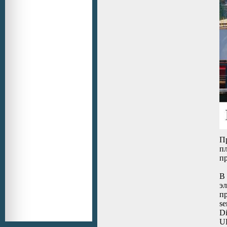
П
п
п
В 
эл
п
se
Di
U