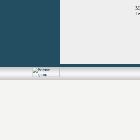
Ми
Ге