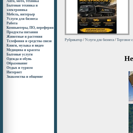
Авто, мото, техника
Бытовая техника и
электроника
Мебель, интерьер
Услуги для бизнеса
Работа
Компьютеры, ПО, переферия
Продукты питания
Животные и растения
Рубрикатор
/
Услуги для бизнеса
/
Торговое 
Телефония и средства связи
Книги, музыка и видео
Медицина и красота
Бытовые услуги
Не
Одежда и обувь
Образование
Отдых и туризм
Интернет
Знакомства и общение