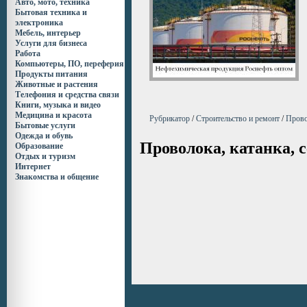
Авто, мото, техника
Бытовая техника и
электроника
Мебель, интерьер
Услуги для бизнеса
Работа
Компьютеры, ПО, переферия
Продукты питания
Животные и растения
Телефония и средства связи
Книги, музыка и видео
Медицина и красота
Рубрикатор
/
Строительство и ремонт
/
Прово
Бытовые услуги
Одежда и обувь
Проволока, катанка, 
Образование
Отдых и туризм
Интернет
Знакомства и общение