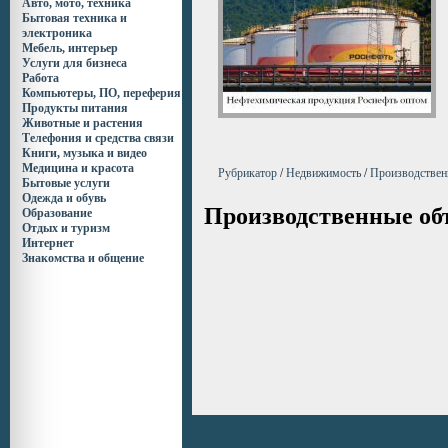
Авто, мото, техника
Бытовая техника и
электроника
Мебель, интерьер
Услуги для бизнеса
Работа
Компьютеры, ПО, переферия
Продукты питания
Животные и растения
Телефония и средства связи
Книги, музыка и видео
Медицина и красота
Рубрикатор
/
Недвижимость
/
Производствен
Бытовые услуги
Одежда и обувь
Производственные об
Образование
Отдых и туризм
Интернет
Знакомства и общение