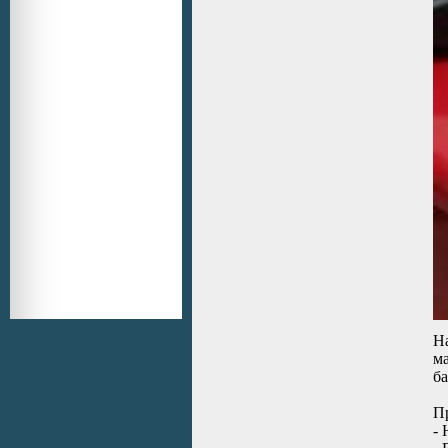
Н
м
б
П
- 