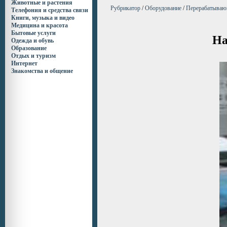
Животные и растения
Рубрикатор
/
Оборудование
/
Перерабатываю
Телефония и средства связи
Книги, музыка и видео
Медицина и красота
Бытовые услуги
На
Одежда и обувь
Образование
Отдых и туризм
Интернет
Знакомства и общение