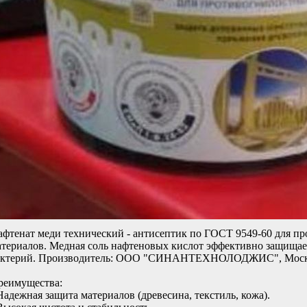
афтенат меди технический - антисептик по ГОСТ 9549-60 для п
атериалов. Медная соль нафтеновых кислот эффективно защищает
актерий. Производитель: ООО "СИНАНТЕХНОЛОДЖИС", Москва
реимущества:
Надежная защита материалов (древесина, текстиль, кожа).