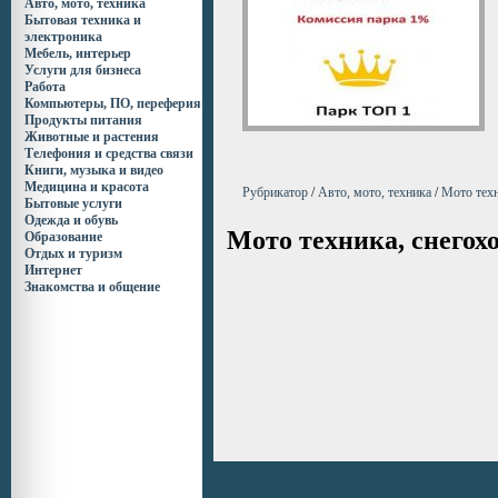
Авто, мото, техника
Бытовая техника и
электроника
Мебель, интерьер
Услуги для бизнеса
Работа
Компьютеры, ПО, переферия
Продукты питания
Животные и растения
Телефония и средства связи
Книги, музыка и видео
Медицина и красота
Рубрикатор
/
Авто, мото, техника
/
Мото техн
Бытовые услуги
Одежда и обувь
Мото техника, снегох
Образование
Отдых и туризм
Интернет
Знакомства и общение