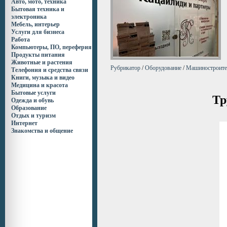
Авто, мото, техника
Бытовая техника и
электроника
Мебель, интерьер
Услуги для бизнеса
Работа
Компьютеры, ПО, переферия
Продукты питания
Животные и растения
Рубрикатор
/
Оборудование
/
Машиностроите
Телефония и средства связи
Книги, музыка и видео
Медицина и красота
Бытовые услуги
Тр
Одежда и обувь
Образование
Отдых и туризм
Интернет
Знакомства и общение