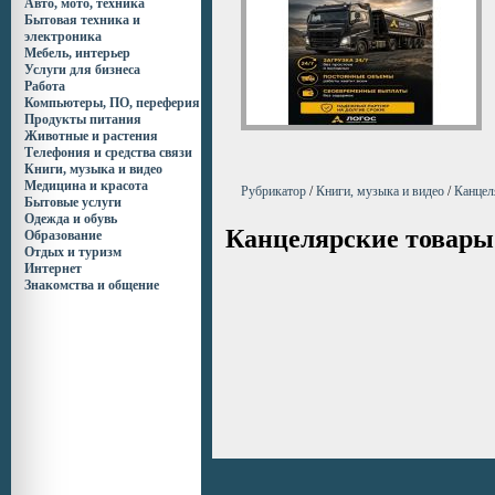
Авто, мото, техника
Бытовая техника и
электроника
Мебель, интерьер
Услуги для бизнеса
Работа
Компьютеры, ПО, переферия
Продукты питания
Животные и растения
Телефония и средства связи
Книги, музыка и видео
Медицина и красота
Рубрикатор
/
Книги, музыка и видео
/
Канцел
Бытовые услуги
Одежда и обувь
Канцелярские товары
Образование
Отдых и туризм
Интернет
Знакомства и общение