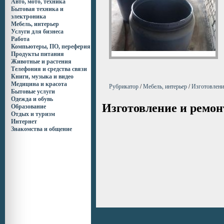
Авто, мото, техника
Бытовая техника и
электроника
Мебель, интерьер
Услуги для бизнеса
Работа
Компьютеры, ПО, переферия
Продукты питания
Животные и растения
Телефония и средства связи
Книги, музыка и видео
Медицина и красота
Рубрикатор
/
Мебель, интерьер
/
Изготовлени
Бытовые услуги
Одежда и обувь
Изготовление и ремон
Образование
Отдых и туризм
Интернет
Знакомства и общение