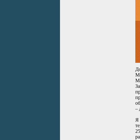
Д
Мо
Ма
За
пр
пр
об
– 
Я
те
25
ра