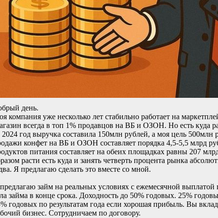
обрый день.
я компания уже несколько лет стабильно работает на маркетпле
газин всегда в топ 1% продавцов на ВБ и ОЗОН. Но есть куда ра
 2024 год выручка составила 150млн рублей, а моя цель 500млн 
одажи конфет на ВБ и ОЗОН составляет порядка 4,5-5,5 млрд ру
одуктов питания составляет на обеих площадках равны 207 млрд
разом расти есть куда и занять четверть процента рынка абсолю
два. Я предлагаю сделать это вместе со мной.
 предлагаю займ на реальных условиях с ежемесячной выплатой 
ла займа в конце срока. Доходность до 50% годовых. 25% годов
% годовых по результатам года если хорошая прибыль. Вы вкла
бочий бизнес. Сотрудничаем по договору.