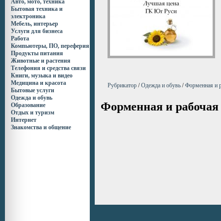
Авто, мото, техника
Бытовая техника и
электроника
Мебель, интерьер
Услуги для бизнеса
Работа
Компьютеры, ПО, переферия
Продукты питания
Животные и растения
Телефония и средства связи
Книги, музыка и видео
Медицина и красота
Рубрикатор
/
Одежда и обувь
/
Форменная и 
Бытовые услуги
Одежда и обувь
Форменная и рабочая
Образование
Отдых и туризм
Интернет
Знакомства и общение