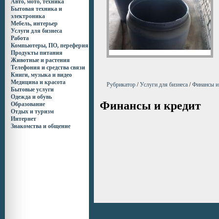
Авто, мото, техника
Бытовая техника и
электроника
Мебель, интерьер
Услуги для бизнеса
Работа
Компьютеры, ПО, переферия
Продукты питания
Животные и растения
Телефония и средства связи
Книги, музыка и видео
Медицина и красота
Рубрикатор
/
Услуги для бизнеса
/
Финансы и
Бытовые услуги
Одежда и обувь
Финансы и кредит
Образование
Отдых и туризм
Интернет
Знакомства и общение